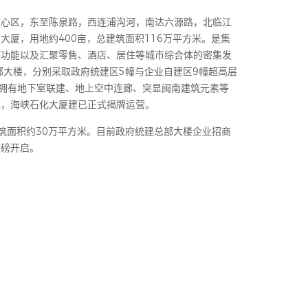
核心区，东至陈泉路，西连浦沟河，南达六源路，北临江
大厦，用地约400亩，总建筑面积116万平方米。是集
等功能以及汇聚零售、酒店、居住等城市综合体的密集发
部大楼，分别采取政府统建区5幢与企业自建区9幢超高层
；拥有地下室联建、地上空中连廊、突显闽南建筑元素等
成，海峡石化大厦建已正式揭牌运营。
筑面积约30万平方米。目前政府统建总部大楼企业招商
重磅开启。