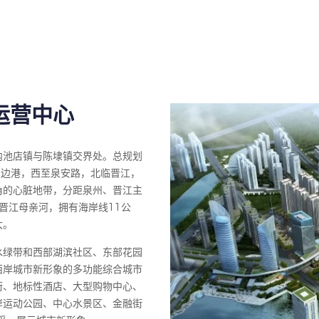
运营中心
内池店镇与陈埭镇交界处。总规划
乌边港，西至泉安路，北临晋江，
角的心脏地带，分距泉州、晋江主
晋江母亲河，拥有海岸线11公
大。
水绿带和西部湖滨社区、东部花园
西岸城市新形象的多功能综合城市
街、地标性酒店、大型购物中心、
岸运动公园、中心水景区、金融街